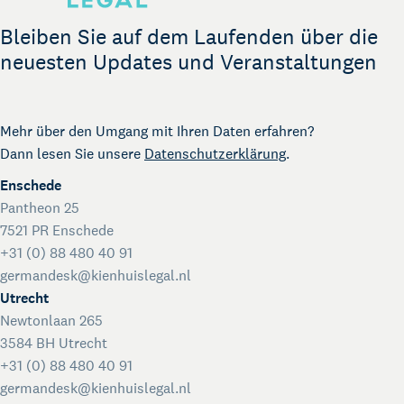
The Gallery
Rechtliche Unterstützung für Start-ups
Bleiben Sie auf dem Laufenden über die
Kienhuis Legal Foundation
neuesten Updates und Veranstaltungen
Talentförderung
Mehr über den Umgang mit Ihren Daten erfahren?
Dann lesen Sie unsere
Datenschutzerklärung
.
Enschede
Pantheon 25
7521 PR Enschede
+31 (0) 88 480 40 91
germandesk@kienhuislegal.nl
Utrecht
Newtonlaan 265
3584 BH Utrecht
+31 (0) 88 480 40 91
germandesk@kienhuislegal.nl