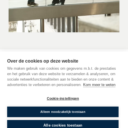
Over de cookies op deze website
Soziale unternehmerische
We maken gebruik van cookies om gegevens m.b.t. de prestaties
en het gebruik van deze website te verzamelen & analyseren, om
Verantwortung
sociale netwerkfunctionaliteiten aan te bieden en onze content &
advertenties te verbeteren en personaliseren.
Kom meer te weten
Kienhuis Legal ist stark in der Gesellschaft von Twente
verwurzelt. Ein großer Teil unserer Mandanten kommt
Cookie-instellingen
aus der Region, und daher fühlen wir uns unserer
DE
EN
NL
Region gegenüber stark sozial verpflichtet.
Sprache:
Alleen noodzakelijk toestaan
Wir sind natürlich im Bereich der Bereitstellung von
Alle cookies toestaan
zugänglicher rechtlicher Unterstützung durch The