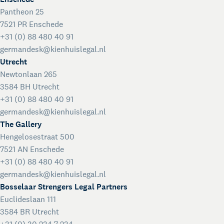
Pantheon 25
7521 PR Enschede
+31 (0) 88 480 40 91
germandesk@kienhuislegal.nl
Utrecht
Newtonlaan 265
3584 BH Utrecht
+31 (0) 88 480 40 91
germandesk@kienhuislegal.nl
Über Kienhuis Legal
The Gallery
Ihr Legal Businesspartner
Hengelosestraat 500
German Desk
7521 AN Enschede
Legal Business mit Deutschland
+31 (0) 88 480 40 91
The Gallery
germandesk@kienhuislegal.nl
Rechtliche Unterstützung für Start-ups
Bosselaar Strengers Legal Partners
Kienhuis Legal Foundation
Euclideslaan 111
3584 BR Utrecht
Talentförderung