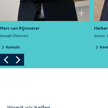
Marc van Rijnsoever
Herber
Anwalt (Partner)
Senior J
Kontakt
Kont
Womit wir helfen