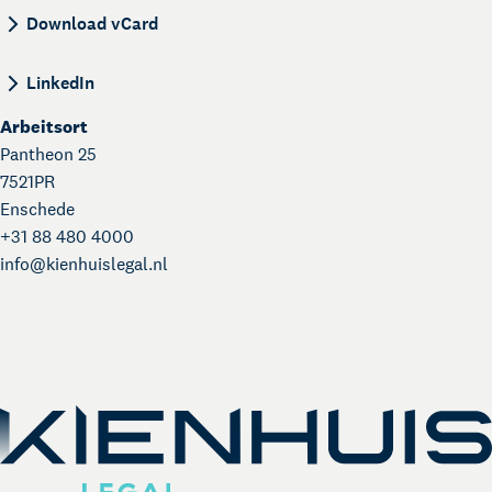
BEGIN:VCARD VERSION:4.0 N:Van Schaik;Elise;;
Download vCard
LinkedIn
Arbeitsort
Pantheon 25
7521PR
Enschede
+31 88 480 4000
info@
kienhuislegal.nl
Über Kienhuis Legal
Ihr Legal Businesspartner
German Desk
Legal Business mit Deutschland