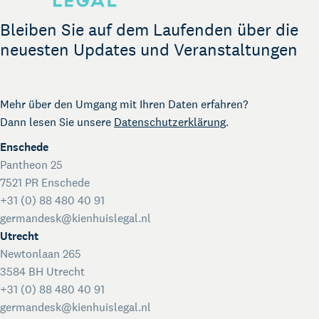
The Gallery
Rechtliche Unterstützung für Start-ups
Bleiben Sie auf dem Laufenden über die
Kienhuis Legal Foundation
neuesten Updates und Veranstaltungen
Talentförderung
Mehr über den Umgang mit Ihren Daten erfahren?
Dann lesen Sie unsere
Datenschutzerklärung
.
Enschede
Pantheon 25
7521 PR Enschede
+31 (0) 88 480 40 91
germandesk@kienhuislegal.nl
Utrecht
Newtonlaan 265
3584 BH Utrecht
+31 (0) 88 480 40 91
germandesk@kienhuislegal.nl