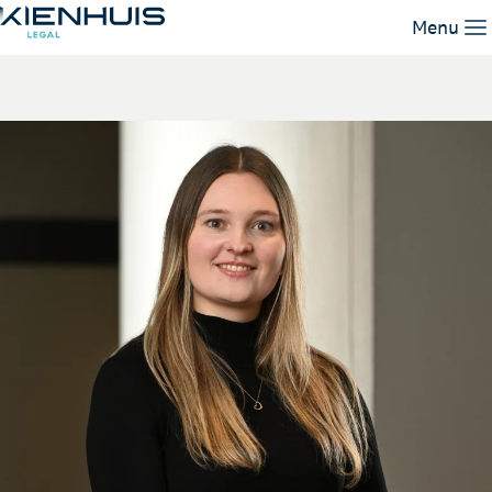
Elise van Schaik
Menu
Unsere Leistungen
Unser Team
Wissen
Arbeiten bei
Kontakt