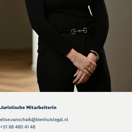
Juristische Mitarbeiterin
elise.vanschaik@
kienhuislegal.nl
+31 88 480 41 48