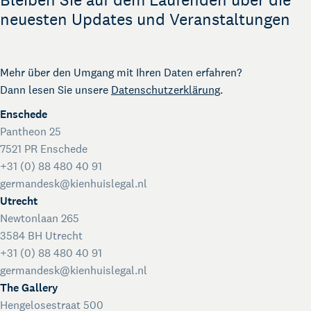
Rechtliche Unterstützung für Start-ups
neuesten Updates und Veranstaltungen
Kienhuis Legal Foundation
Talentförderung
Mehr über den Umgang mit Ihren Daten erfahren?
Dann lesen Sie unsere
Datenschutzerklärung
.
Enschede
Pantheon 25
7521 PR Enschede
+31 (0) 88 480 40 91
germandesk@kienhuislegal.nl
Utrecht
Newtonlaan 265
3584 BH Utrecht
+31 (0) 88 480 40 91
germandesk@kienhuislegal.nl
The Gallery
Hengelosestraat 500