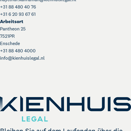
+31 88 480 40 76
+31 6 20 93 67 61
Arbeitsort
BEGIN:VCARD VERSION:4.0 N:Kahraman ;Hayelnur
Pantheon 25
7521PR
Enschede
+31 88 480 4000
info@
kienhuislegal.nl
Über Kienhuis Legal
Ihr Legal Businesspartner
German Desk
Legal Business mit Deutschland
The Gallery
Bleiben Sie auf dem Laufenden über die