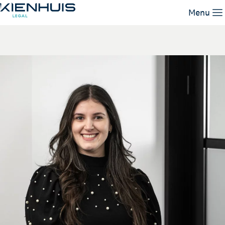
Hayelnur Kahraman
Menu
Unsere Leistungen
Unser Team
Wissen
Arbeiten bei
Kontakt