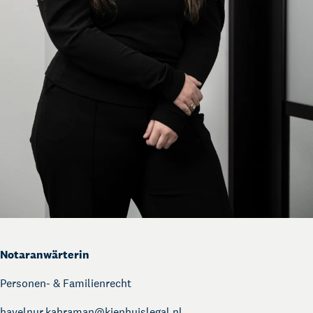
Notaranwärterin
Personen- & Familienrecht
hayelnur.kahraman@
kienhuislegal.nl