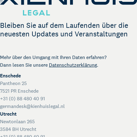
The Gallery
Rechtliche Unterstützung für Start-ups
Kienhuis Legal Foundation
Bleiben Sie auf dem Laufenden über die
Talentförderung
neuesten Updates und Veranstaltungen
Mehr über den Umgang mit Ihren Daten erfahren?
Dann lesen Sie unsere
Datenschutzerklärung
.
Enschede
Pantheon 25
7521 PR Enschede
+31 (0) 88 480 40 91
germandesk@kienhuislegal.nl
Utrecht
Newtonlaan 265
3584 BH Utrecht
+31 (0) 88 480 40 91