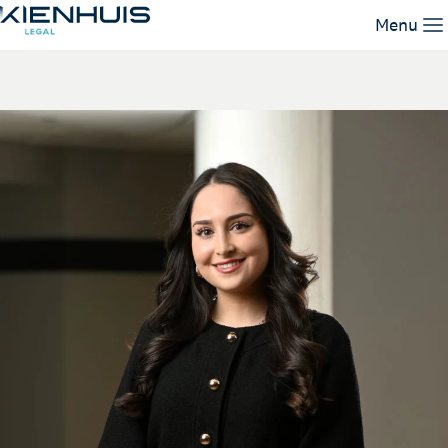
Helena Racho
Menu
Unsere Leistungen
Unser Team
Wissen
Arbeiten bei
Kontakt