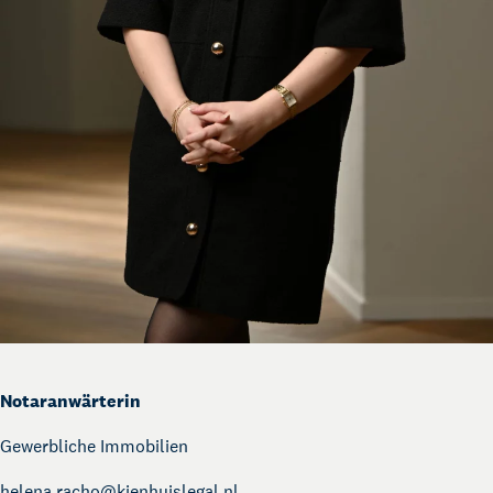
Notaranwärterin
Gewerbliche Immobilien
helena.racho@
kienhuislegal.nl