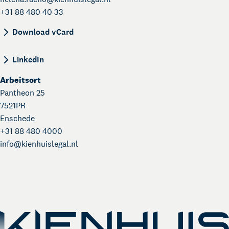
+31 88 480 40 33
BEGIN:VCARD VERSION:4.0 N:Racho;Helena;; FN:
Download vCard
LinkedIn
Arbeitsort
Pantheon 25
7521PR
Enschede
+31 88 480 4000
info@
kienhuislegal.nl
Über Kienhuis Legal
Ihr Legal Businesspartner
German Desk
Legal Business mit Deutschland