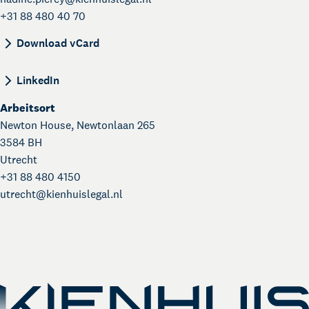
+31 88 480 40 70
BEGIN:VCARD VERSION:4.0 N:Pierey;Nadine;; FN
Download vCard
LinkedIn
Arbeitsort
Newton House, Newtonlaan 265
3584 BH
Utrecht
+31 88 480 4150
utrecht@
kienhuislegal.nl
Über Kienhuis Legal
Ihr Legal Businesspartner
German Desk
Legal Business mit Deutschland