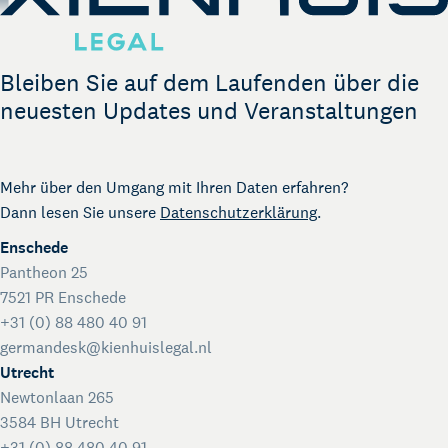
The Gallery
Rechtliche Unterstützung für Start-ups
Kienhuis Legal Foundation
Bleiben Sie auf dem Laufenden über die
Talentförderung
neuesten Updates und Veranstaltungen
Mehr über den Umgang mit Ihren Daten erfahren?
Dann lesen Sie unsere
Datenschutzerklärung
.
Enschede
Pantheon 25
7521 PR Enschede
+31 (0) 88 480 40 91
germandesk@kienhuislegal.nl
Utrecht
Newtonlaan 265
3584 BH Utrecht
+31 (0) 88 480 40 91