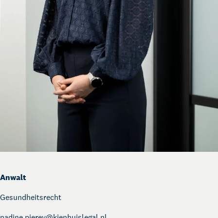
Anwalt
Gesundheitsrecht
nadine.pierey@
kienhuislegal.nl