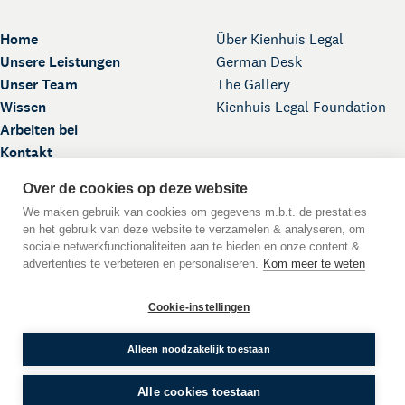
Home
Über Kienhuis Legal
Unsere Leistungen
German Desk
Unser Team
The Gallery
Wissen
Kienhuis Legal Foundation
Arbeiten bei
Kontakt
Over de cookies op deze website
We maken gebruik van cookies om gegevens m.b.t. de prestaties
en het gebruik van deze website te verzamelen & analyseren, om
sociale netwerkfunctionaliteiten aan te bieden en onze content &
advertenties te verbeteren en personaliseren.
Kom meer te weten
Nach oben
Cookie-instellingen
DE
EN
NL
Sprache:
© 2026
Alleen noodzakelijk toestaan
Allgemeine Geschäftsbedingungen
Impressum
Alle cookies toestaan
Datenschutzerklärung
WWFT
Disclaimer
Cookie-Erklärung