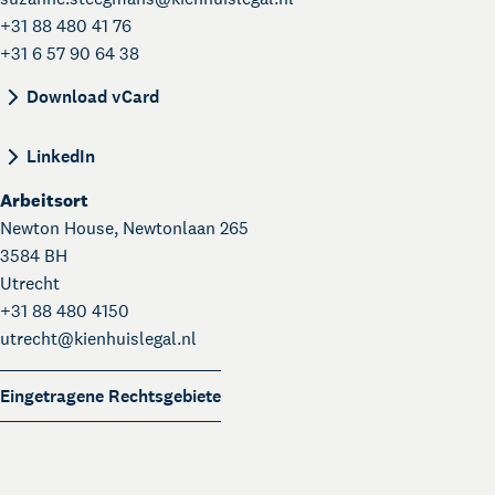
+31 88 480 41 76
+31 6 57 90 64 38
BEGIN:VCARD VERSION:4.0 N:Steegmans;Suzanne;
Download vCard
LinkedIn
Arbeitsort
Newton House, Newtonlaan 265
3584 BH
Utrecht
+31 88 480 4150
utrecht@
kienhuislegal.nl
Eingetragene Rechtsgebiete
Über Kienhuis Legal
Ihr Legal Businesspartner