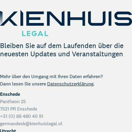
German Desk
Legal Business mit Deutschland
The Gallery
Rechtliche Unterstützung für Start-ups
Kienhuis Legal Foundation
Talentförderung
Bleiben Sie auf dem Laufenden über die
neuesten Updates und Veranstaltungen
Mehr über den Umgang mit Ihren Daten erfahren?
Dann lesen Sie unsere
Datenschutzerklärung
.
Enschede
Pantheon 25
7521 PR Enschede
+31 (0) 88 480 40 91
germandesk@kienhuislegal.nl
Utrecht