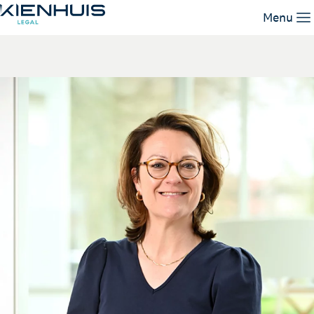
Suzanne Steegmans
Menu
Unsere Leistungen
Unser Team
Wissen
Arbeiten bei
Kontakt