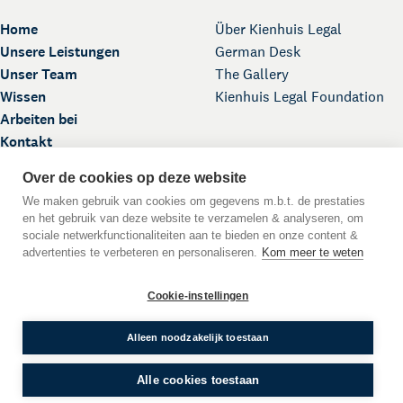
Home
Über Kienhuis Legal
Unsere Leistungen
German Desk
Unser Team
The Gallery
Wissen
Kienhuis Legal Foundation
Arbeiten bei
Kontakt
Over de cookies op deze website
We maken gebruik van cookies om gegevens m.b.t. de prestaties
en het gebruik van deze website te verzamelen & analyseren, om
sociale netwerkfunctionaliteiten aan te bieden en onze content &
advertenties te verbeteren en personaliseren.
Kom meer te weten
Nach oben
Cookie-instellingen
DE
EN
NL
Sprache:
© 2026
Alleen noodzakelijk toestaan
Allgemeine Geschäftsbedingungen
Impressum
Alle cookies toestaan
Datenschutzerklärung
WWFT
Disclaimer
Cookie-Erklärung