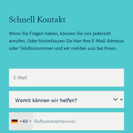
German Desk
Legal Business mit Deutschland
The Gallery
Schnell Kontakt
Rechtliche Unterstützung für Start-ups
Kienhuis Legal Foundation
Wenn Sie Fragen haben, können Sie uns jederzeit
Talentförderung
anrufen. Oder hinterlassen Sie hier Ihre E-Mail-Adresse
oder Telefonnummer und wir melden uns bei Ihnen.
E-Mail
Call me back by fax
Womit können wir helfen?
(Optional)
+49
Rufnummer
(Optional)