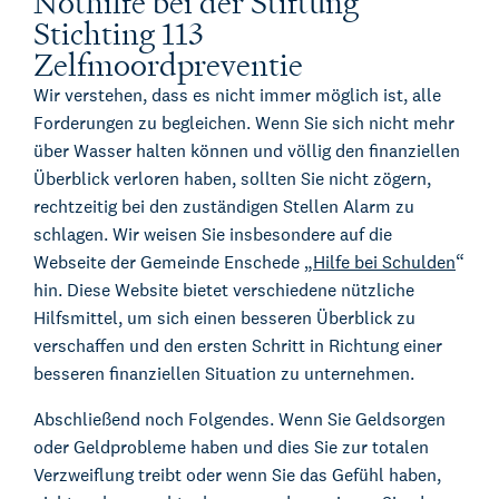
Nothilfe bei der Stiftung
German Desk
Stichting 113
Legal Business mit Deutschland
Zelfmoordpreventie
The Gallery
Wir verstehen, dass es nicht immer möglich ist, alle
Rechtliche Unterstützung für Start-ups
Forderungen zu begleichen. Wenn Sie sich nicht mehr
Kienhuis Legal Foundation
über Wasser halten können und völlig den finanziellen
Talentförderung
Überblick verloren haben, sollten Sie nicht zögern,
rechtzeitig bei den zuständigen Stellen Alarm zu
schlagen. Wir weisen Sie insbesondere auf die
Webseite der Gemeinde Enschede „
Hilfe bei Schulden
“
hin. Diese Website bietet verschiedene nützliche
Hilfsmittel, um sich einen besseren Überblick zu
verschaffen und den ersten Schritt in Richtung einer
besseren finanziellen Situation zu unternehmen.
Abschließend noch Folgendes. Wenn Sie Geldsorgen
oder Geldprobleme haben und dies Sie zur totalen
Verzweiflung treibt oder wenn Sie das Gefühl haben,