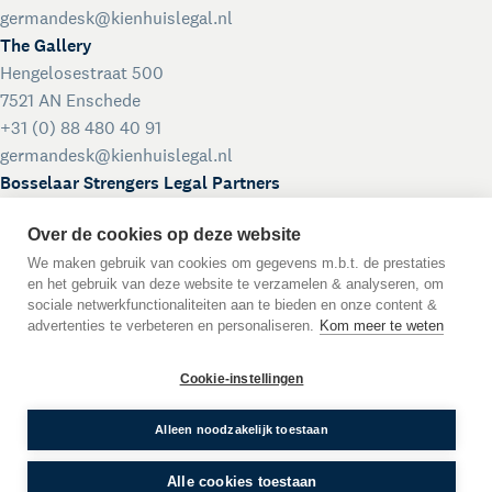
germandesk@kienhuislegal.nl
The Gallery
Hengelosestraat 500
7521 AN Enschede
+31 (0) 88 480 40 91
germandesk@kienhuislegal.nl
Bosselaar Strengers Legal Partners
Euclideslaan 111
Over de cookies op deze website
3584 BR Utrecht
+31 (0) 30 234 7 234
We maken gebruik van cookies om gegevens m.b.t. de prestaties
en het gebruik van deze website te verzamelen & analyseren, om
receptie.bosselaar@kienhuislegal.nl
sociale netwerkfunctionaliteiten aan te bieden en onze content &
Arbeiten bei Kienhuis
advertenties te verbeteren en personaliseren.
Kom meer te weten
Direkt bewerben
Cookie-instellingen
DE
EN
NL
Sprache:
Alleen noodzakelijk toestaan
Home
Über Kienhuis Legal
Unsere Leistungen
German Desk
Alle cookies toestaan