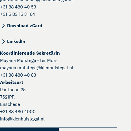
+31 88 480 40 53
+31 6 83 16 31 64
BEGIN:VCARD VERSION:4.0 N:van Schendel;John;
Download vCard
LinkedIn
Koordinierende Sekretärin
Mayana Mulstege - ter Mors
mayana.mulstege@
kienhuislegal.nl
+31 88 480 40 83
Arbeitsort
Pantheon 25
7521PR
Enschede
+31 88 480 4000
info@
kienhuislegal.nl