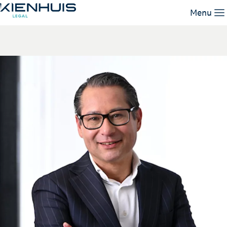
John van Schendel
Menu
Unsere Leistungen
Unser Team
Wissen
Arbeiten bei
Kontakt