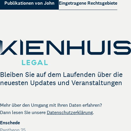
Über Kienhuis Legal
Publikationen von John
Eingetragene Rechtsgebiete
Ihr Legal Businesspartner
German Desk
Legal Business mit Deutschland
The Gallery
Rechtliche Unterstützung für Start-ups
Kienhuis Legal Foundation
Talentförderung
Bleiben Sie auf dem Laufenden über die
neuesten Updates und Veranstaltungen
Mehr über den Umgang mit Ihren Daten erfahren?
Dann lesen Sie unsere
Datenschutzerklärung
.
Enschede
Pantheon 25