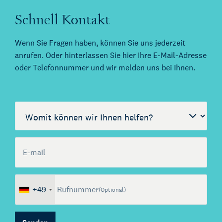
Schnell Kontakt
Wenn Sie Fragen haben, können Sie uns jederzeit
anrufen. Oder hinterlassen Sie hier Ihre E-Mail-Adresse
oder Telefonnummer und wir melden uns bei Ihnen.
Call me back by fax
Womit können wir helfen?
E-mail
(Optional)
Über Kienhuis Legal
+49
Rufnummer
(Optional)
Ihr Legal Businesspartner
German Desk