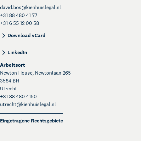
david.bos@
kienhuislegal.nl
+31 88 480 41 77
+31 6 55 12 00 58
BEGIN:VCARD VERSION:4.0 N:Bos;David;; FN:Dav
Download vCard
LinkedIn
Arbeitsort
Newton House, Newtonlaan 265
3584 BH
Utrecht
+31 88 480 4150
utrecht@
kienhuislegal.nl
Eingetragene Rechtsgebiete
Über Kienhuis Legal
Ihr Legal Businesspartner