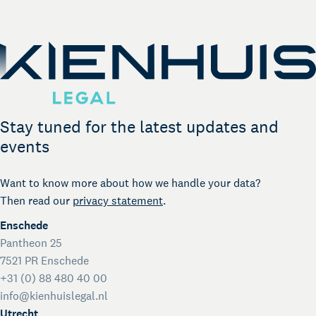
Legal business with Germany
The Gallery
Legal support for startups
International Desk
Legal support voor internationale organisaties
Kienhuis Legal Foundation
Stay tuned for the latest updates and
Talent Support
events
Want to know more about how we handle your data?
Then read our
privacy statement
.
Enschede
Pantheon 25
7521 PR Enschede
+31 (0) 88 480 40 00
info@kienhuislegal.nl
Utrecht