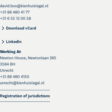
david.bos@
kienhuislegal.nl
+31 88 480 41 77
+31 6 55 12 00 58
BEGIN:VCARD VERSION:4.0 N:Bos;David;; FN:Dav
Download vCard
LinkedIn
Working At
Newton House, Newtonlaan 265
3584 BH
Utrecht
+31 88 480 4150
utrecht@
kienhuislegal.nl
Registration of jurisdictions
About Kienhuis Legal
Your legal business partner
German Desk