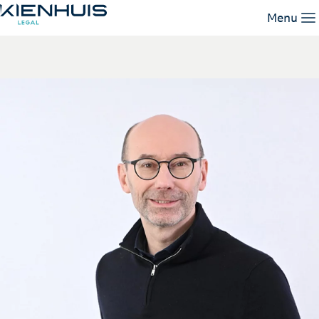
David Bos
Menu
Our Expertise
People
Knowledge
Working at
Contact