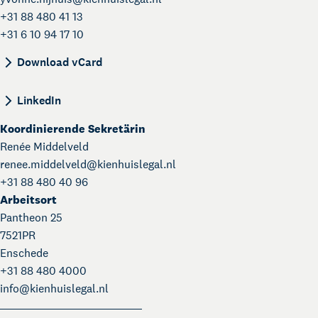
+31 88 480 41 13
+31 6 10 94 17 10
BEGIN:VCARD VERSION:4.0 N:Nijhuis;Yvonne;; F
Download vCard
LinkedIn
Koordinierende Sekretärin
Renée Middelveld
renee.middelveld@
kienhuislegal.nl
+31 88 480 40 96
Arbeitsort
Pantheon 25
7521PR
Enschede
+31 88 480 4000
info@
kienhuislegal.nl