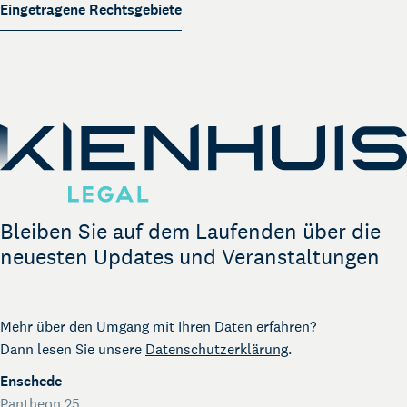
Über Kienhuis Legal
Eingetragene Rechtsgebiete
Ihr Legal Businesspartner
German Desk
Legal Business mit Deutschland
The Gallery
Rechtliche Unterstützung für Start-ups
Kienhuis Legal Foundation
Talentförderung
Bleiben Sie auf dem Laufenden über die
neuesten Updates und Veranstaltungen
Mehr über den Umgang mit Ihren Daten erfahren?
Dann lesen Sie unsere
Datenschutzerklärung
.
Enschede
Pantheon 25