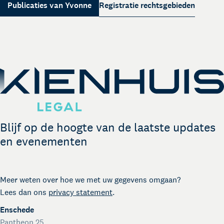
Over Kienhuis Legal
Publicaties van Yvonne
Registratie rechtsgebieden
Uw legal business partner
German desk
Lees meer
Legal business met Duitsland
The Gallery
Legal support voor startups
International desk
Legal support voor internationale organisaties
Crisisdienst voor ondernemers en organisaties
Voor juridisch advies met spoed buiten kantooruren
Blijf op de hoogte van de laatste updates
Kienhuis Legal Foundation
en evenementen
Talentondersteuning
Meer weten over hoe we met uw gegevens omgaan?
Lees dan ons
privacy statement
.
Enschede
Pantheon 25