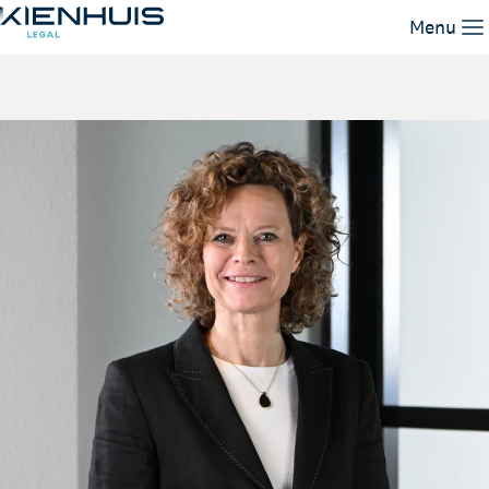
Yvonne Nijhuis
Menu
Expertises
Mensen
Kennis
Werken bij
Contact