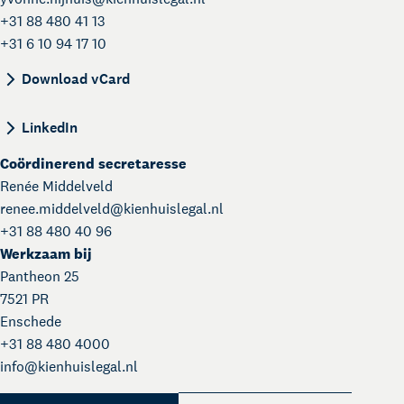
+31 88 480 41 13
+31 6 10 94 17 10
BEGIN:VCARD VERSION:4.0 N:Nijhuis;Yvonne;; F
Download vCard
LinkedIn
Coördinerend secretaresse
Renée Middelveld
renee.middelveld@
kienhuislegal.nl
+31 88 480 40 96
Werkzaam bij
Pantheon 25
7521 PR
Enschede
+31 88 480 4000
Kienhuis Legal Academy
info@
kienhuislegal.nl
Masterclasses en Events