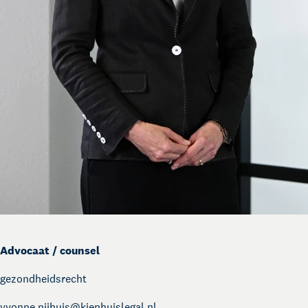
Advocaat / counsel
gezondheidsrecht
yvonne.nijhuis@
kienhuislegal.nl