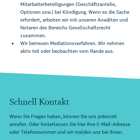
Mitarbeiterbeteiligungen (Geschäftsanteile,
Optionen usw.) bei Kündigung. Wenn es die Sache
erfordert, arbeiten wir mit unseren Anwälten und
Notaren des Bereichs Gesellschaftsrecht
zusammen.
Wir betreuen Mediationsverfahren. Wir nehmen
aktiv teil oder beobachten vom Rande aus.
Schnell Kontakt
Über Kienhuis Legal
Wenn Sie Fragen haben, können Sie uns jederzeit
Ihr Legal Businesspartner
anrufen. Oder hinterlassen Sie hier Ihre E-Mail-Adresse
German Desk
oder Telefonnummer und wir melden uns bei Ihnen.
Legal Business mit Deutschland