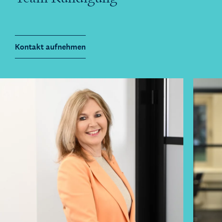
Kontakt aufnehmen
Imke L
Anwälti