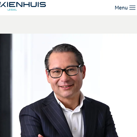
John van Schendel
Menu
Expertises
Mensen
Kennis
Werken bij
Contact