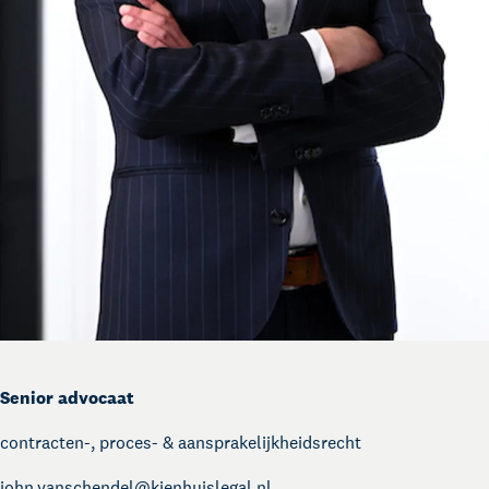
Senior advocaat
contracten-, proces- & aansprakelijkheidsrecht
john.vanschendel@
kienhuislegal.nl