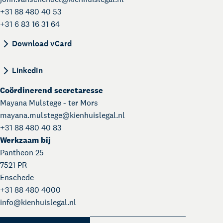
+31 88 480 40 53
+31 6 83 16 31 64
BEGIN:VCARD VERSION:4.0 N:van Schendel;John;
Download vCard
LinkedIn
Coördinerend secretaresse
Mayana Mulstege - ter Mors
mayana.mulstege@
kienhuislegal.nl
+31 88 480 40 83
Werkzaam bij
Pantheon 25
7521 PR
Enschede
+31 88 480 4000
Kienhuis Legal Academy
info@
kienhuislegal.nl
Masterclasses en Events