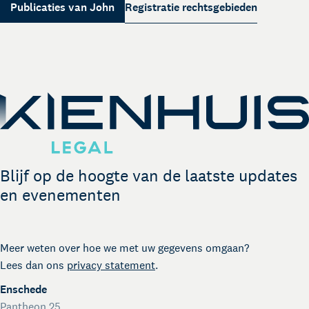
Over Kienhuis Legal
Publicaties van John
Registratie rechtsgebieden
Uw legal business partner
German desk
Lees meer
Legal business met Duitsland
The Gallery
Legal support voor startups
International desk
Legal support voor internationale organisaties
Crisisdienst voor ondernemers en organisaties
Voor juridisch advies met spoed buiten kantooruren
Blijf op de hoogte van de laatste updates
Kienhuis Legal Foundation
en evenementen
Talentondersteuning
Meer weten over hoe we met uw gegevens omgaan?
Lees dan ons
privacy statement
.
Enschede
Pantheon 25