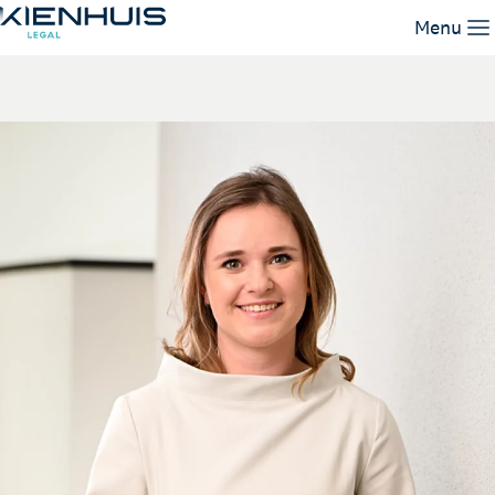
Anna Tenhagen
Menu
Our Expertise
People
Knowledge
Working at
Contact