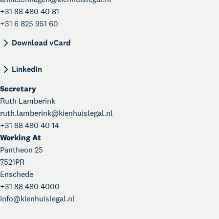
+31 88 480 40 81
+31 6 825 951 60
BEGIN:VCARD VERSION:4.0 N:Tenhagen;Anna;; FN
Download vCard
LinkedIn
Secretary
Ruth Lamberink
ruth.lamberink@
kienhuislegal.nl
+31 88 480 40 14
Working At
Pantheon 25
7521PR
Enschede
+31 88 480 4000
About Kienhuis Legal
info@
kienhuislegal.nl
Your legal business partner