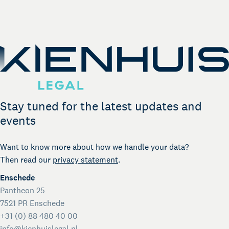
German Desk
Legal business with Germany
The Gallery
Legal support for startups
International Desk
Legal support voor internationale organisaties
Kienhuis Legal Foundation
Talent Support
Stay tuned for the latest updates and
events
Want to know more about how we handle your data?
Then read our
privacy statement
.
Enschede
Pantheon 25
7521 PR Enschede
+31 (0) 88 480 40 00
info@kienhuislegal.nl