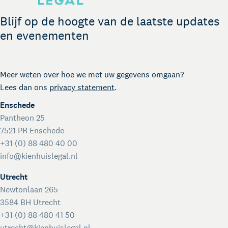
The Gallery
Legal support voor startups
Blijf op de hoogte van de laatste updates
International desk
en evenementen
Legal support voor internationale organisaties
Crisisdienst voor ondernemers en organisaties
Voor juridisch advies met spoed buiten kantooruren
Meer weten over hoe we met uw gegevens omgaan?
Kienhuis Legal Foundation
Lees dan ons
privacy statement
.
Talentondersteuning
Enschede
Pantheon 25
7521 PR Enschede
+31 (0) 88 480 40 00
info@kienhuislegal.nl
Utrecht
Newtonlaan 265
3584 BH Utrecht
+31 (0) 88 480 41 50
utrecht@kienhuislegal.nl