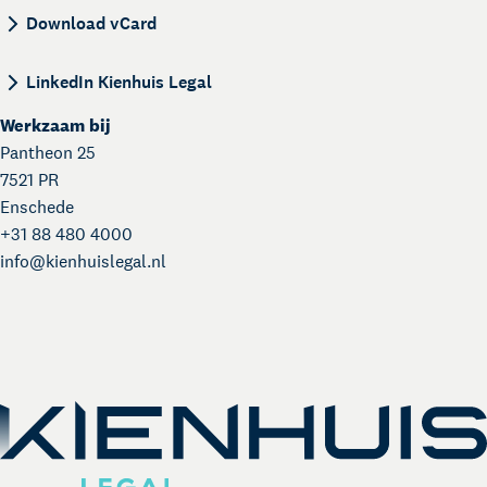
BEGIN:VCARD VERSION:4.0 N:Versteeg - Homrigh
Download vCard
LinkedIn Kienhuis Legal
Werkzaam bij
Pantheon 25
7521 PR
Enschede
+31 88 480 4000
info@
kienhuislegal.nl
Kienhuis Legal Academy
Masterclasses en Events
Over Kienhuis Legal
Uw legal business partner
German desk
Legal business met Duitsland