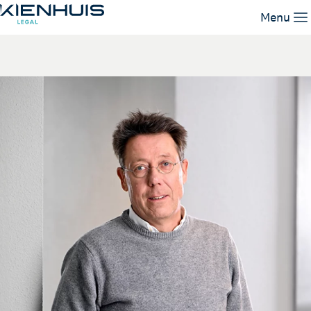
Henry van Halen
Menu
Expertises
Mensen
Kennis
Werken bij
Contact