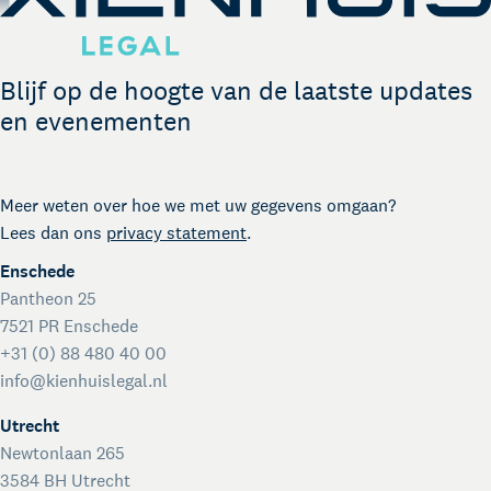
Legal business met Duitsland
The Gallery
Legal support voor startups
Blijf op de hoogte van de laatste updates
International desk
en evenementen
Legal support voor internationale organisaties
Crisisdienst voor ondernemers en organisaties
Voor juridisch advies met spoed buiten kantooruren
Kienhuis Legal Foundation
Meer weten over hoe we met uw gegevens omgaan?
Lees dan ons
privacy statement
.
Talentondersteuning
Enschede
Pantheon 25
7521 PR Enschede
+31 (0) 88 480 40 00
info@kienhuislegal.nl
Utrecht
Newtonlaan 265
3584 BH Utrecht