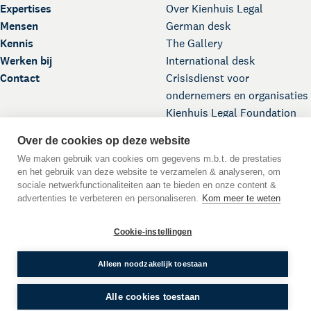
Expertises
Over Kienhuis Legal
Mensen
German desk
Kennis
The Gallery
Werken bij
International desk
Contact
Crisisdienst voor
ondernemers en organisaties
Kienhuis Legal Foundation
Over de cookies op deze website
We maken gebruik van cookies om gegevens m.b.t. de prestaties
en het gebruik van deze website te verzamelen & analyseren, om
sociale netwerkfunctionaliteiten aan te bieden en onze content &
advertenties te verbeteren en personaliseren.
Kom meer te weten
Scroll naar boven
Cookie-instellingen
DE
EN
NL
Taal:
© 2026 Kienhuis Legal
Alleen noodzakelijk toestaan
WWFT
Algemene Voorwaarden
Privacyverklaring
Cookies
Alle cookies toestaan
Disclaimer
Crisisdienst
Klachten en Geschillen