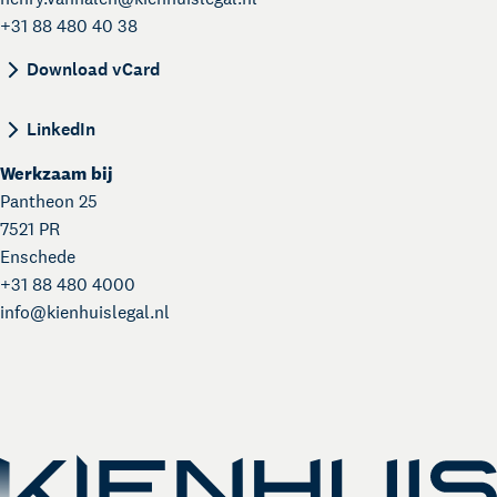
+31 88 480 40 38
BEGIN:VCARD VERSION:4.0 N:van Halen;Henry;; 
Download vCard
LinkedIn
Werkzaam bij
Pantheon 25
7521 PR
Enschede
+31 88 480 4000
info@
kienhuislegal.nl
Kienhuis Legal Academy
Masterclasses en Events
Over Kienhuis Legal
Uw legal business partner
German desk