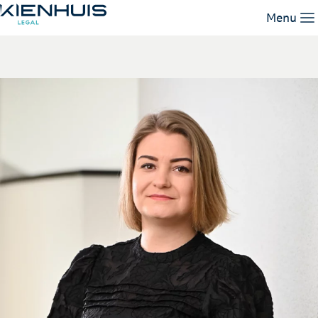
Ilse Ekkel
Menu
Expertises
Mensen
Kennis
Werken bij
Contact