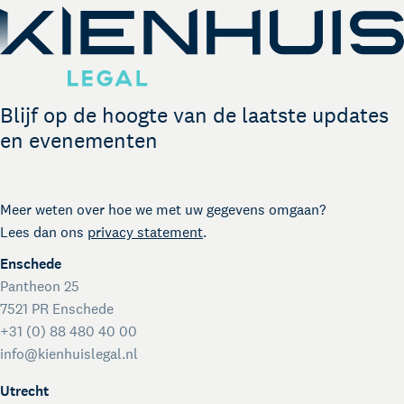
Legal business met Duitsland
The Gallery
Legal support voor startups
International desk
Blijf op de hoogte van de laatste updates
Legal support voor internationale organisaties
en evenementen
Crisisdienst voor ondernemers en organisaties
Voor juridisch advies met spoed buiten kantooruren
Kienhuis Legal Foundation
Meer weten over hoe we met uw gegevens omgaan?
Talentondersteuning
Lees dan ons
privacy statement
.
Enschede
Pantheon 25
7521 PR Enschede
+31 (0) 88 480 40 00
info@kienhuislegal.nl
Utrecht