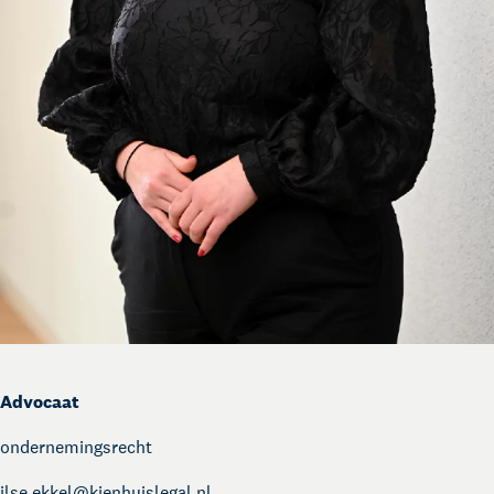
Advocaat
ondernemingsrecht
ilse.ekkel@
kienhuislegal.nl