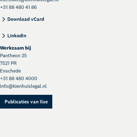
+31 88 480 41 86
BEGIN:VCARD VERSION:4.0 N:Ekkel;Ilse;; FN:Il
Download vCard
LinkedIn
Werkzaam bij
Pantheon 25
7521 PR
Enschede
+31 88 480 4000
info@
kienhuislegal.nl
Publicaties van Ilse
Kienhuis Legal Academy
Masterclasses en Events
Over Kienhuis Legal
Uw legal business partner
German desk