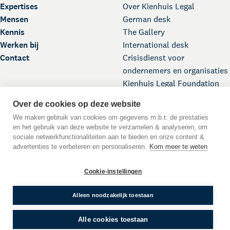
Expertises
Over Kienhuis Legal
Mensen
German desk
Kennis
The Gallery
Werken bij
International desk
Contact
Crisisdienst voor
ondernemers en organisaties
Kienhuis Legal Foundation
Over de cookies op deze website
We maken gebruik van cookies om gegevens m.b.t. de prestaties
en het gebruik van deze website te verzamelen & analyseren, om
sociale netwerkfunctionaliteiten aan te bieden en onze content &
advertenties te verbeteren en personaliseren.
Kom meer te weten
Scroll naar boven
Cookie-instellingen
DE
EN
NL
Taal:
© 2026 Kienhuis Legal
Alleen noodzakelijk toestaan
WWFT
Algemene Voorwaarden
Privacyverklaring
Cookies
Alle cookies toestaan
Disclaimer
Crisisdienst
Klachten en Geschillen