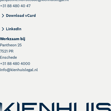
+31 88 480 40 47
BEGIN:VCARD VERSION:4.0 N:Hoffstedde;Jacquel
Download vCard
LinkedIn
Werkzaam bij
Pantheon 25
7521 PR
Enschede
+31 88 480 4000
info@
kienhuislegal.nl
Kienhuis Legal Academy
Masterclasses en Events
Over Kienhuis Legal
Uw legal business partner
German desk