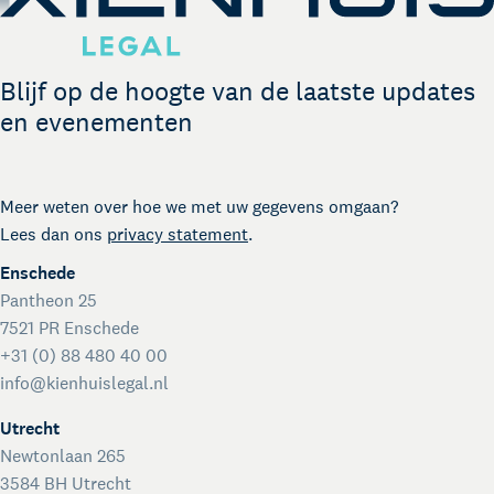
Legal business met Duitsland
The Gallery
Legal support voor startups
Blijf op de hoogte van de laatste updates
International desk
en evenementen
Legal support voor internationale organisaties
Crisisdienst voor ondernemers en organisaties
Voor juridisch advies met spoed buiten kantooruren
Kienhuis Legal Foundation
Meer weten over hoe we met uw gegevens omgaan?
Lees dan ons
privacy statement
.
Talentondersteuning
Enschede
Pantheon 25
7521 PR Enschede
+31 (0) 88 480 40 00
info@kienhuislegal.nl
Utrecht
Newtonlaan 265
3584 BH Utrecht