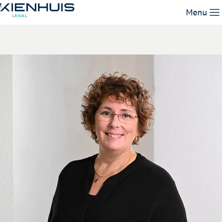
Jacqueline Hoffstedde
Menu
Expertises
Mensen
Kennis
Werken bij
Contact