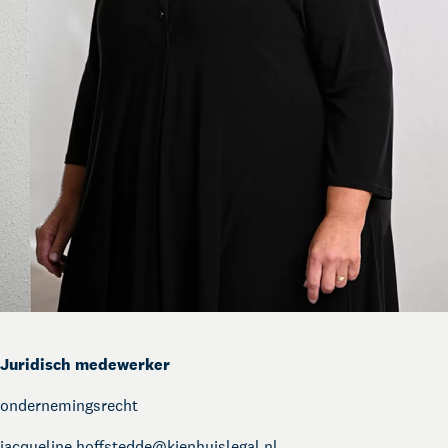
Juridisch medewerker
ondernemingsrecht
jacqueline.hoffstedde@
kienhuislegal.nl