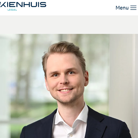
Job ter Horst
Menu
Expertises
Mensen
Kennis
Werken bij
Contact