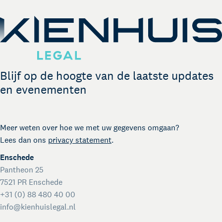
German desk
Lees meer
Legal business met Duitsland
The Gallery
Legal support voor startups
International desk
Legal support voor internationale organisaties
Blijf op de hoogte van de laatste updates
Crisisdienst voor ondernemers en organisaties
en evenementen
Voor juridisch advies met spoed buiten kantooruren
Kienhuis Legal Foundation
Talentondersteuning
Meer weten over hoe we met uw gegevens omgaan?
Lees dan ons
privacy statement
.
Enschede
Pantheon 25
7521 PR Enschede
+31 (0) 88 480 40 00
info@kienhuislegal.nl