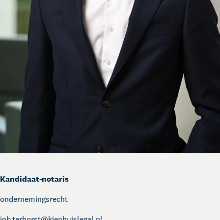
Kandidaat-notaris
ondernemingsrecht
job.terhorst@
kienhuislegal.nl