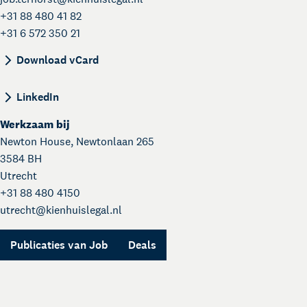
+31 88 480 41 82
+31 6 572 350 21
BEGIN:VCARD VERSION:4.0 N:ter Horst;Job;; FN
Download vCard
LinkedIn
Werkzaam bij
Newton House, Newtonlaan 265
3584 BH
Utrecht
+31 88 480 4150
utrecht@
kienhuislegal.nl
Kienhuis Legal Academy
Publicaties van Job
Deals
Masterclasses en Events
Over Kienhuis Legal
Uw legal business partner