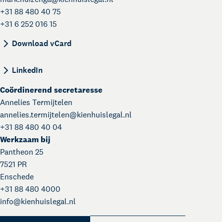
+31 88 480 40 75
+31 6 252 016 15
BEGIN:VCARD VERSION:4.0 N:Huizenga;Mark;; FN
Download vCard
LinkedIn
Coördinerend secretaresse
Annelies Termijtelen
annelies.termijtelen@
kienhuislegal.nl
+31 88 480 40 04
Werkzaam bij
Pantheon 25
7521 PR
Enschede
+31 88 480 4000
Kienhuis Legal Academy
info@
kienhuislegal.nl
Masterclasses en Events