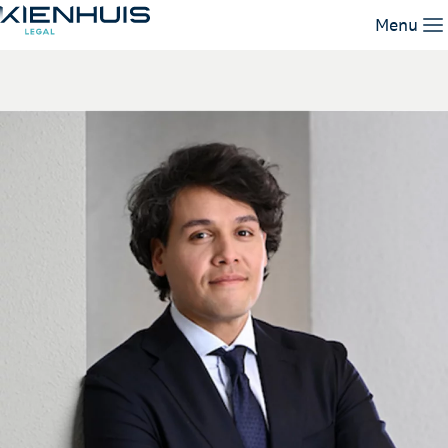
Mark Huizenga
Menu
Expertises
Mensen
Kennis
Werken bij
Contact