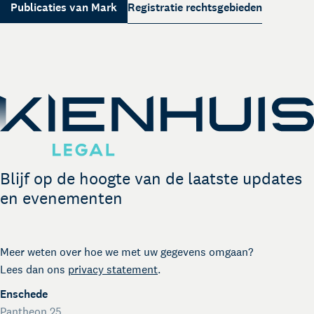
Over Kienhuis Legal
Publicaties van Mark
Registratie rechtsgebieden
Uw legal business partner
German desk
Lees meer
Legal business met Duitsland
The Gallery
Legal support voor startups
International desk
Legal support voor internationale organisaties
Crisisdienst voor ondernemers en organisaties
Voor juridisch advies met spoed buiten kantooruren
Blijf op de hoogte van de laatste updates
Kienhuis Legal Foundation
en evenementen
Talentondersteuning
Meer weten over hoe we met uw gegevens omgaan?
Lees dan ons
privacy statement
.
Enschede
Pantheon 25