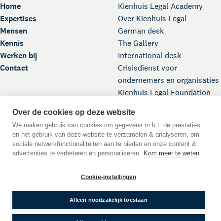
Home
Kienhuis Legal Academy
Expertises
Over Kienhuis Legal
Mensen
German desk
Kennis
The Gallery
Werken bij
International desk
Contact
Crisisdienst voor
ondernemers en organisaties
Kienhuis Legal Foundation
Over de cookies op deze website
We maken gebruik van cookies om gegevens m.b.t. de prestaties
en het gebruik van deze website te verzamelen & analyseren, om
sociale netwerkfunctionaliteiten aan te bieden en onze content &
advertenties te verbeteren en personaliseren.
Kom meer te weten
Scroll naar boven
Cookie-instellingen
DE
EN
NL
Taal:
© 2026 Kienhuis Legal
Alleen noodzakelijk toestaan
WWFT
Algemene Voorwaarden
Privacyverklaring
Cookies