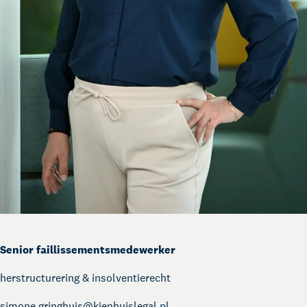
Senior faillissementsmedewerker
herstructurering & insolventierecht
simone.gringhuis@
kienhuislegal.nl