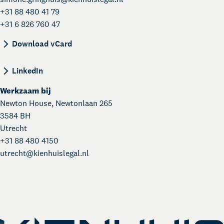
+31 88 480 41 79
+31 6 826 760 47
BEGIN:VCARD VERSION:4.0 N:Gringhuis - Kars;S
Download vCard
LinkedIn
Werkzaam bij
Newton House, Newtonlaan 265
3584 BH
Utrecht
+31 88 480 4150
utrecht@
kienhuislegal.nl
Kienhuis Legal Academy
Masterclasses en Events
Over Kienhuis Legal
Uw legal business partner
German desk