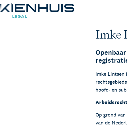
Registratie rechtsgeb
Imke 
Expertises
Openbaar 
Mensen
registrati
Kennis
Imke Lintsen 
Werken bij
rechtsgebiede
Contact
hoofd- en sub
Arbeidsrech
Op grond van d
van de Nederl