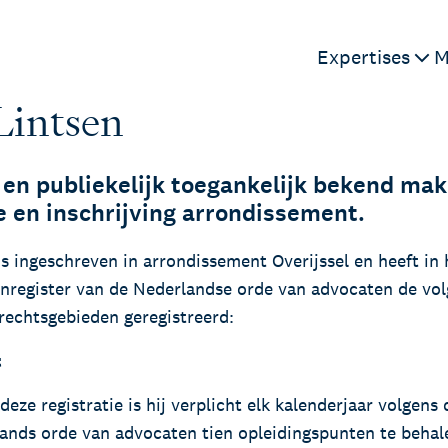
ieden
Expertises
M
Lintsen
Kienhuis Legal Ac
Alle expertises
en publiekelijk toegankelijk bekend ma
Masterclasses en Events
Aanbesteding e
e en inschrijving arrondissement.
Arbeid en organi
German desk
Familie en verm
Legal business met Duitsl
is ingeschreven in arrondissement Overijssel en heeft in 
Technologie en 
International desk
nregister van de Nederlandse orde van advocaten de vo
Notariaat
rechtsgebieden geregistreerd:
Legal support voor intern
Ondernemingen
organisaties
Vastgoed en om
t
Zorg en onderwi
eze registratie is hij verplicht elk kalenderjaar volgen
Kienhuis Legal Fou
ands orde van advocaten tien opleidingspunten te behal