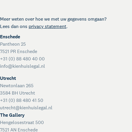
Kienhuis Legal Academy
Masterclasses en Events
Meer weten over hoe we met uw gegevens omgaan?
Over Kienhuis Legal
Lees dan ons
privacy statement
.
Uw legal business partner
Enschede
German desk
Pantheon 25
Legal business met Duitsland
7521 PR Enschede
The Gallery
+31 (0) 88 480 40 00
Legal support voor startups
info@kienhuislegal.nl
International desk
Utrecht
Legal support voor internationale organisaties
Newtonlaan 265
Crisisdienst voor ondernemers en organisaties
3584 BH Utrecht
Voor juridisch advies met spoed buiten kantooruren
+31 (0) 88 480 41 50
Kienhuis Legal Foundation
utrecht@kienhuislegal.nl
Talentondersteuning
The Gallery
Hengelosestraat 500
7521 AN Enschede