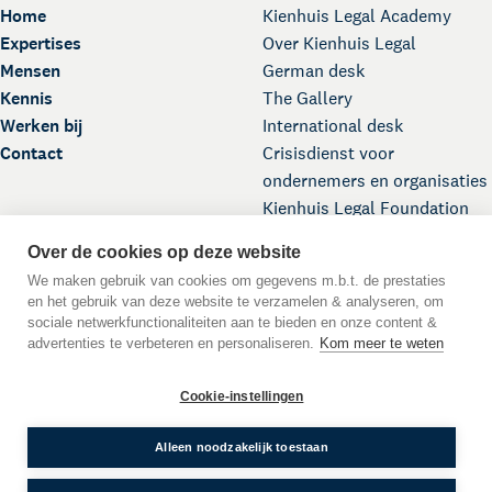
Home
Kienhuis Legal Academy
Expertises
Over Kienhuis Legal
Mensen
German desk
Kennis
The Gallery
Werken bij
International desk
Contact
Crisisdienst voor
ondernemers en organisaties
Kienhuis Legal Foundation
Over de cookies op deze website
We maken gebruik van cookies om gegevens m.b.t. de prestaties
en het gebruik van deze website te verzamelen & analyseren, om
sociale netwerkfunctionaliteiten aan te bieden en onze content &
advertenties te verbeteren en personaliseren.
Kom meer te weten
Scroll naar boven
Cookie-instellingen
DE
EN
NL
Taal:
© 2026 Kienhuis Legal
Alleen noodzakelijk toestaan
WWFT
Algemene Voorwaarden
Privacyverklaring
Cookies