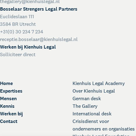
International desk
thegallery@kienhuislegal.nl
Legal support voor internationale organisaties
Bosselaar Strengers Legal Partners
Crisisdienst voor ondernemers en organisaties
Euclideslaan 111
3584 BR Utrecht
Voor juridisch advies met spoed buiten kantooruren
+31(0) 30 234 7 234
Kienhuis Legal Foundation
receptie.bosselaar@kienhuislegal.nl
Talentondersteuning
Werken bij Kienhuis Legal
Solliciteer direct
Home
Kienhuis Legal Academy
Expertises
Over Kienhuis Legal
Mensen
German desk
Kennis
The Gallery
Werken bij
International desk
Contact
Crisisdienst voor
ondernemers en organisaties