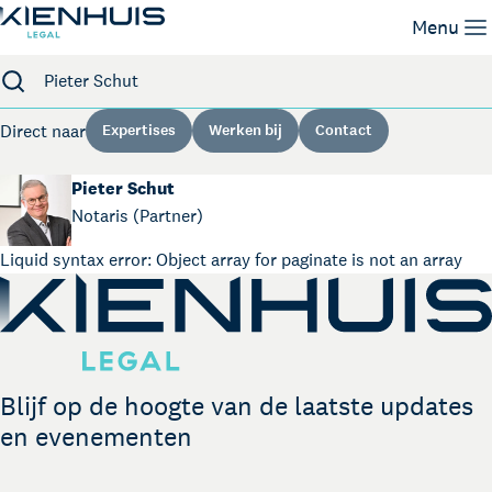
Zoeken
Menu
Expertises
Direct naar
Expertises
Werken bij
Contact
Mensen
Kennis
Pieter Schut
Werken bij
Notaris (Partner)
Contact
Liquid syntax error: Object array for paginate is not an array
Blijf op de hoogte van de laatste updates
en evenementen