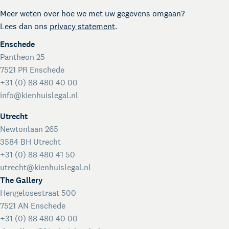
Meer weten over hoe we met uw gegevens omgaan?
Lees dan ons
privacy statement
.
Enschede
Pantheon 25
7521 PR Enschede
+31 (0) 88 480 40 00
info@kienhuislegal.nl
Utrecht
Kienhuis Legal Academy
Newtonlaan 265
Masterclasses en Events
3584 BH Utrecht
Over Kienhuis Legal
+31 (0) 88 480 41 50
Uw legal business partner
utrecht@kienhuislegal.nl
German desk
The Gallery
Legal business met Duitsland
Hengelosestraat 500
The Gallery
7521 AN Enschede
Legal support voor startups
+31 (0) 88 480 40 00