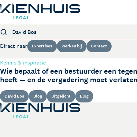
Zoeken
Expertises
Direct naar
Expertises
Werken bij
Contact
Mensen
Kennis & inspiratie
Kennis
Wie bepaalt of een bestuurder een tegen
heeft — en de vergadering moet verlate
Werken bij
Contact
David Bos
Blog
Uitgelicht
Blog