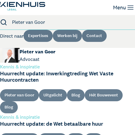
Zoeken
Menu
Expertises
Direct naar
Expertises
Werken bij
Contact
Mensen
Kennis
Pieter van Goor
Werken bij
Advocaat
Contact
Kennis & inspiratie
Huurrecht update: Inwerkingtreding Wet Vaste
Huurcontracten
Pieter van Goor
Uitgelicht
Blog
Hét Bouwevent
Blog
Kennis & inspiratie
Huurrecht update: de Wet betaalbare huur