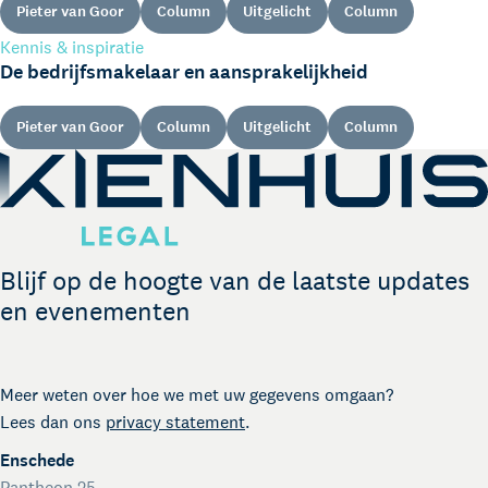
Pieter van Goor
Column
Uitgelicht
Column
Kennis & inspiratie
De bedrijfsmakelaar en aansprakelijkheid
Pieter van Goor
Column
Uitgelicht
Column
Kienhuis Legal Academy
Masterclasses en Events
Over Kienhuis Legal
Blijf op de hoogte van de laatste updates
Uw legal business partner
en evenementen
German desk
Legal business met Duitsland
The Gallery
Meer weten over hoe we met uw gegevens omgaan?
Legal support voor startups
Lees dan ons
privacy statement
.
International desk
Legal support voor internationale organisaties
Enschede
Crisisdienst voor ondernemers en organisaties
Pantheon 25