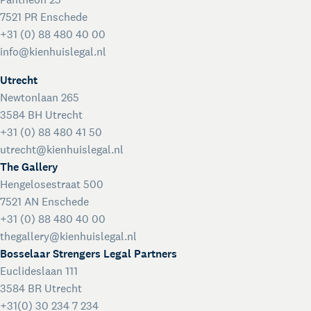
7521 PR Enschede
Voor juridisch advies met spoed buiten kantooruren
+31 (0) 88 480 40 00
Kienhuis Legal Foundation
info@kienhuislegal.nl
Talentondersteuning
Utrecht
Newtonlaan 265
3584 BH Utrecht
+31 (0) 88 480 41 50
utrecht@kienhuislegal.nl
The Gallery
Hengelosestraat 500
7521 AN Enschede
+31 (0) 88 480 40 00
thegallery@kienhuislegal.nl
Bosselaar Strengers Legal Partners
Euclideslaan 111
3584 BR Utrecht
+31(0) 30 234 7 234