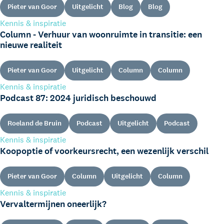
Pieter van Goor
Uitgelicht
Blog
Blog
Kennis & inspiratie
Column - Verhuur van woonruimte in transitie: een
nieuwe realiteit
Pieter van Goor
Uitgelicht
Column
Column
Kennis & inspiratie
Podcast 87: 2024 juridisch beschouwd
Roeland de Bruin
Podcast
Uitgelicht
Podcast
Kennis & inspiratie
Koopoptie of voorkeursrecht, een wezenlijk verschil
Pieter van Goor
Column
Uitgelicht
Column
Kennis & inspiratie
Vervaltermijnen oneerlijk?