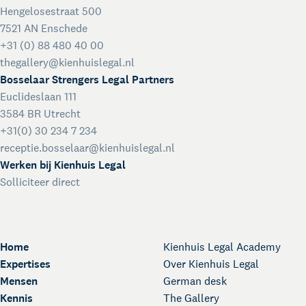
Hengelosestraat 500
Legal support voor startups
7521 AN Enschede
International desk
+31 (0) 88 480 40 00
Legal support voor internationale organisaties
thegallery@kienhuislegal.nl
Crisisdienst voor ondernemers en organisaties
Bosselaar Strengers Legal Partners
Voor juridisch advies met spoed buiten kantooruren
Euclideslaan 111
Kienhuis Legal Foundation
3584 BR Utrecht
Talentondersteuning
+31(0) 30 234 7 234
receptie.bosselaar@kienhuislegal.nl
Werken bij Kienhuis Legal
Solliciteer direct
Home
Kienhuis Legal Academy
Expertises
Over Kienhuis Legal
Mensen
German desk
Kennis
The Gallery