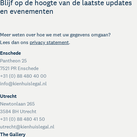
Blijf op de hoogte van de laatste updates
en evenementen
Meer weten over hoe we met uw gegevens omgaan?
Lees dan ons
privacy statement
.
Enschede
Pantheon 25
7521 PR Enschede
+31 (0) 88 480 40 00
info@kienhuislegal.nl
Kienhuis Legal Academy
Masterclasses en Events
Utrecht
Over Kienhuis Legal
Newtonlaan 265
Uw legal business partner
3584 BH Utrecht
German desk
+31 (0) 88 480 41 50
Lees meer
Legal business met Duitsland
utrecht@kienhuislegal.nl
The Gallery
The Gallery