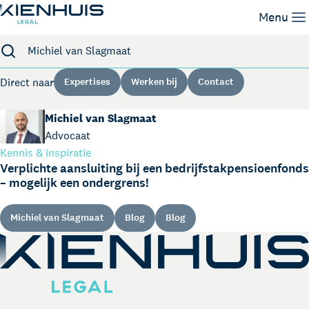
Zoeken
Menu
Expertises
Direct naar
Expertises
Werken bij
Contact
Mensen
Kennis
Michiel van Slagmaat
Werken bij
Advocaat
Contact
Kennis & inspiratie
Verplichte aansluiting bij een bedrijfstakpensioenfonds
– mogelijk een ondergrens!
Michiel van Slagmaat
Blog
Blog