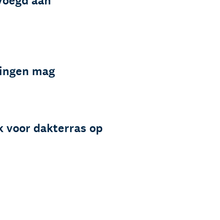
voegd aan
ingen mag
k voor dakterras op