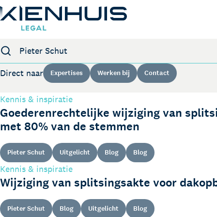
Zoeken
Expertises
Direct naar
Expertises
Werken bij
Contact
Mensen
Kennis & inspiratie
Kennis
Goederenrechtelijke wijziging van splits
met 80% van de stemmen
Werken bij
Contact
Pieter Schut
Uitgelicht
Blog
Blog
Kennis & inspiratie
Wijziging van splitsingsakte voor dako
Pieter Schut
Blog
Uitgelicht
Blog