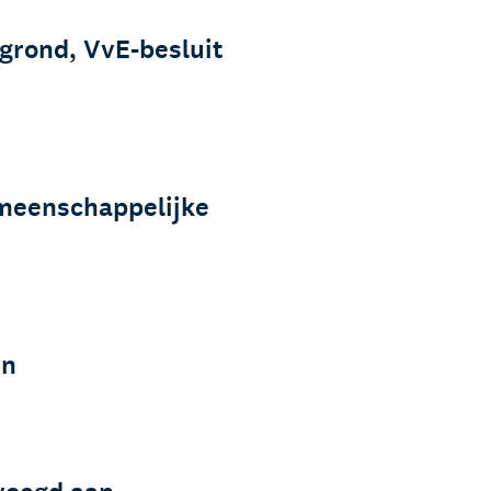
Talentondersteuning
rond, VvE-besluit
emeenschappelijke
en