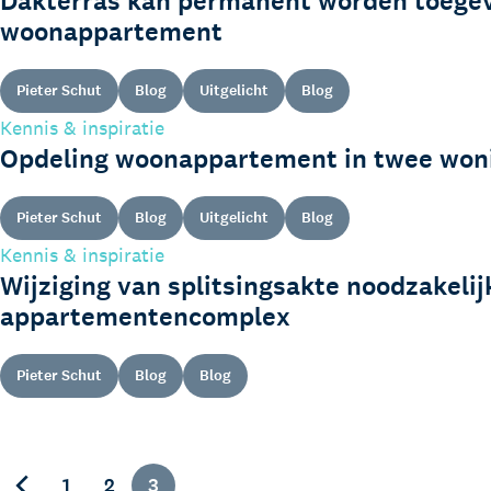
Dakterras kan permanent worden toege
woonappartement
Pieter Schut
Blog
Uitgelicht
Blog
Kennis & inspiratie
Opdeling woonappartement in twee won
Pieter Schut
Blog
Uitgelicht
Blog
Kennis & inspiratie
Wijziging van splitsingsakte noodzakelij
appartementencomplex
Pieter Schut
Blog
Blog
1
2
3